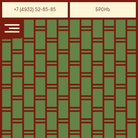
+7 (4932) 52-85-85
БРОНЬ
меню