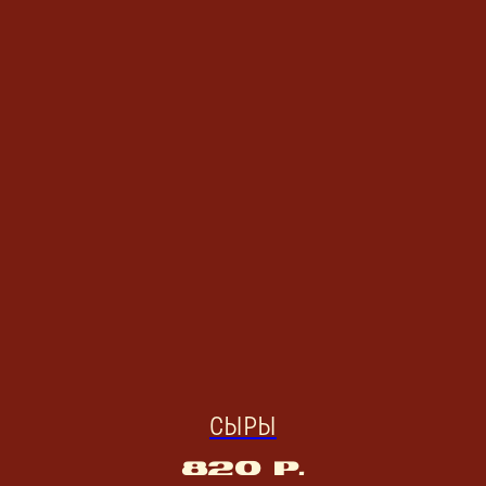
СЫРЫ
820
р.